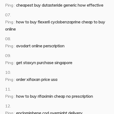
Ping :
cheapest buy dutasteride generic how effective
Ping :
how to buy flexeril cyclobenzaprine cheap to buy
online
Ping :
avodart online perscription
Ping :
get staxyn purchase singapore
Ping :
order xifaxan price usa
Ping :
how to buy rifaximin cheap no prescription
Ping :
enclomiphene cod overnight delivery